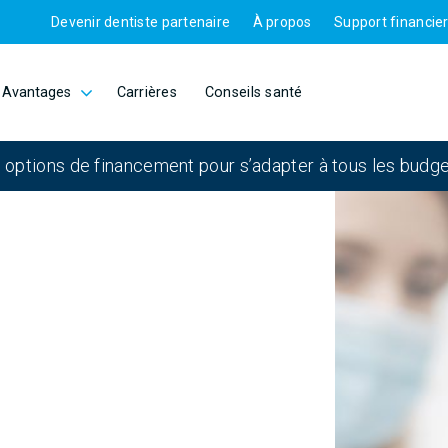
Devenir dentiste partenaire
À propos
Support financie
Avantages
Carrières
Conseils santé
 options de financement pour s’adapter à tous les budge