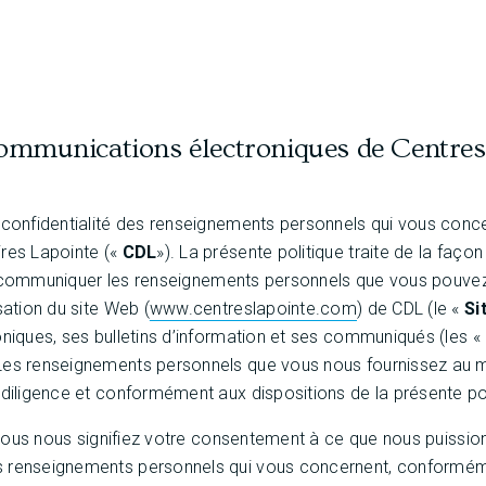
communications électroniques de Centres
a confidentialité des renseignements personnels qui vous conc
ires Lapointe («
CDL
»). La présente politique traite de la faç
r et communiquer les renseignements personnels que vous pouvez
sation du site Web (
www.centreslapointe.com
) de CDL (le «
Si
oniques, ses bulletins d’information et ses communiqués (les «
Les renseignements personnels que vous nous fournissez au 
 diligence et conformément aux dispositions de la présente pol
, vous nous signifiez votre consentement à ce que nous puissions r
 renseignements personnels qui vous concernent, conformém