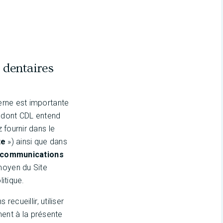
 dentaires
erne est importante
on dont CDL entend
 fournir dans le
te
») ainsi que dans
communications
moyen du Site
itique.
ecueillir, utiliser
ent à la présente