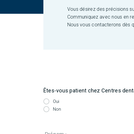
Vous désirez des précisions su
Communiquez avec nous en remp
Nous vous contacterons dès q
Êtes-vous patient chez Centres dent
Nous joindre
Oui
«
» indique les champs nécessaires
*
Non