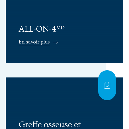
ALL-ON-4ᴹᴰ
En savoir plus
En savoir plus: Greffe osseuse et élévation sinusale
card_tile.
Greffe osseuse et