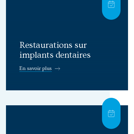
card_tile.
Restaurations sur
implants dentaires
En savoir plus
En savoir plus: ALL-ON-4ᴹᴰ
card_tile.