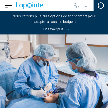
Passer au contenu principal
menu.button_open
Aller à la page d'accueil
Nous offrons plusieurs options de financement pour
s’adapter à tous les budgets.
•
En savoir plus