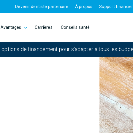
Devenir dentiste partenaire
À propos
Support financie
Avantages
Carrières
Conseils santé
 options de financement pour s’adapter à tous les budge