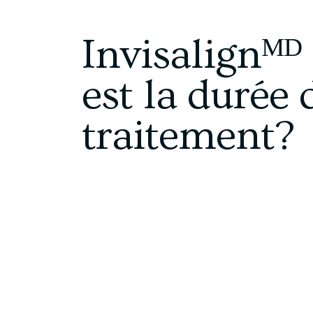
Invisalignᴹᴰ 
est la durée 
traitement?