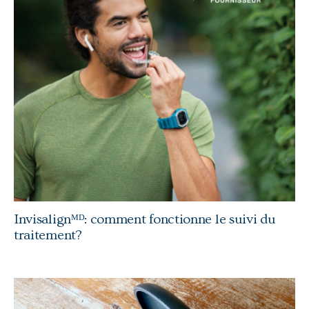
Invisalignᴹᴰ: comment fonctionne le suivi du
traitement?