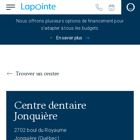
Passer au contenu principal
menu.button_open
Aller à la page d'accueil
Nous offrons plusieurs options de financement pour
s’adapter à tous les budgets.
•
En savoir plus
Trouver un centre
Centre dentaire Jonquière
Centre dentaire
Informations
Jonquière
2702 boul du Royaume
Jonquière (Québec)