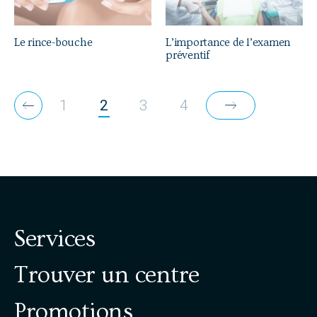
e
.
Le rince-bouche
L’importance de l’examen
A
préventif
p
p
P
u
1
2
3
4
y
a
e
g
z
s
i
u
r
n
E
Services
a
n
t
Trouver un centre
t
r
i
é
Promotions