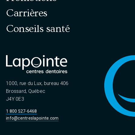
e
o
Carrières
p
n
o
Conseils santé
u
d
r
e
a
c
s
c
p
é
d
u
e
1000, rue du Lux, bureau 406
b
r
Brossard, Québec
a
J4Y 0E3
l
u
1 800 527-6468
r
i
info@centreslapointe.com
é
c
s