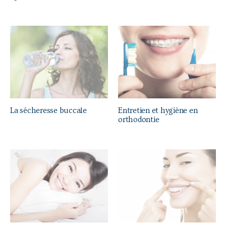
p
o
u
r
s
é
l
e
c
La sécheresse buccale
Entretien et hygiène en
t
orthodontie
i
o
n
n
e
r
l
e