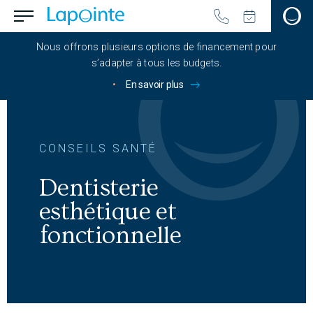
Passer au contenu principal
menu.button_open
Aller à la page d'accueil
Nous offrons plusieurs options de financement pour
s’adapter à tous les budgets.
•
En savoir plus
CONSEILS SANTÉ
Dentisterie
esthétique et
fonctionnelle