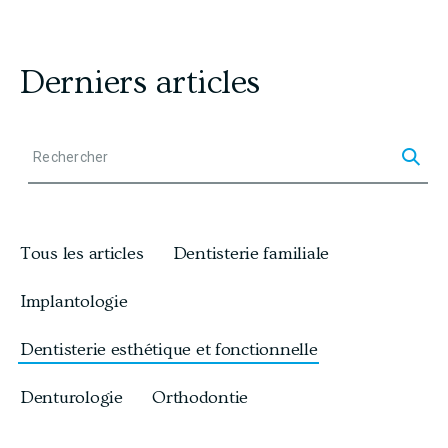
Derniers articles
Rec
Rechercher
U
t
i
Tous les articles
Dentisterie familiale
l
i
Implantologie
s
Dentisterie esthétique et fonctionnelle
e
z
Denturologie
Orthodontie
l
e