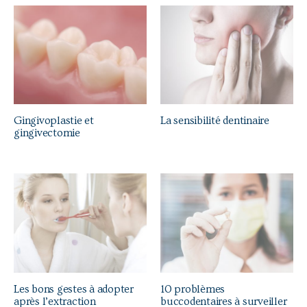
s
f
l
è
c
h
e
Gingivoplastie et
La sensibilité dentinaire
s
gingivectomie
h
a
u
t
e
t
b
a
Les bons gestes à adopter
10 problèmes
s
après l­’extraction
buccodentaires à surveiller