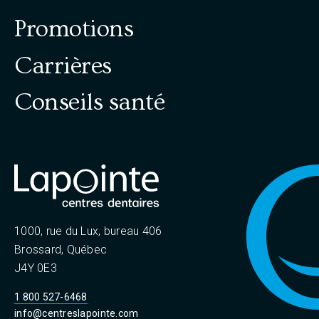
r
i
Promotions
s
é
o
Carrières
l
n
e
Conseils santé
c
d
t
e
i
o
s
n
p
n
e
u
r
1000, rue du Lux, bureau 406
b
l
Brossard, Québec
e
J4Y 0E3
l
r
1 800 527-6468
i
é
info@centreslapointe.com