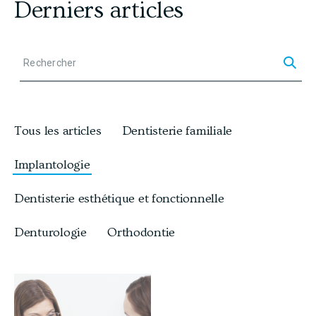
Derniers articles
Rec
Rechercher
U
t
i
Tous les articles
Dentisterie familiale
l
i
Implantologie
s
Dentisterie esthétique et fonctionnelle
e
z
Denturologie
Orthodontie
l
e
s
f
l