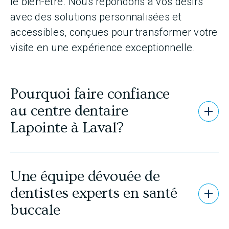
le bien-être. Nous répondons à vos désirs
avec des solutions personnalisées et
accessibles, conçues pour transformer votre
visite en une expérience exceptionnelle.
Pourquoi faire confiance
au centre dentaire
Ouvrir
Lapointe à Laval?
Faire confiance à notre équipe de
professionnels dentaires à Laval, c’est choisir
Une équipe dévouée de
des professionnels dévoués à votre santé
dentistes experts en santé
Ouvrir
buccodentaire. Nos experts sont hautement
buccale
qualifiés et engagés dans une formation
continue pour apporter les
soins les plus