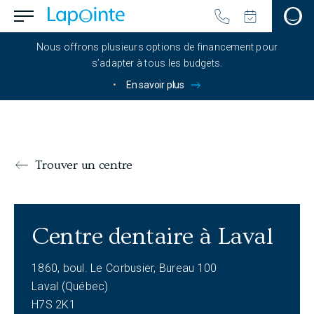
Passer au contenu principal
menu.button_open
Aller à la page d'accueil
Nous offrons plusieurs options de financement pour
s’adapter à tous les budgets.
•
En savoir plus
Trouver un centre
Centre dentaire à Laval
Centre dentaire à Laval
Informations
1860, boul. Le Corbusier, Bureau 100
Laval (Québec)
H7S 2K1